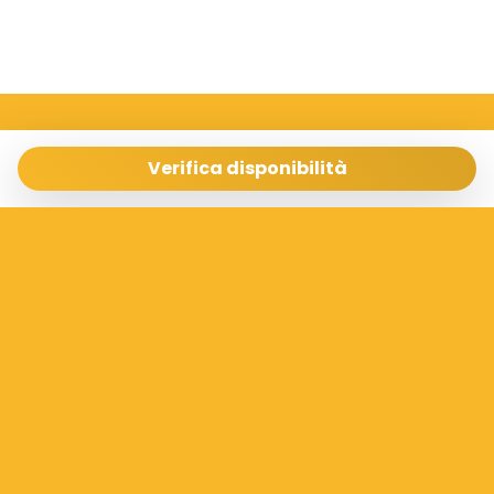
Sicilia Case Vacanze
Via Archimede 198 Ragusa 97100
Verifica disponibilità
info@siciliacasevacanze.com
- 3337073100
Gestisci Prenotazione
Termini e condizioni
Privacy Policy
Seguici sui social
Powered by