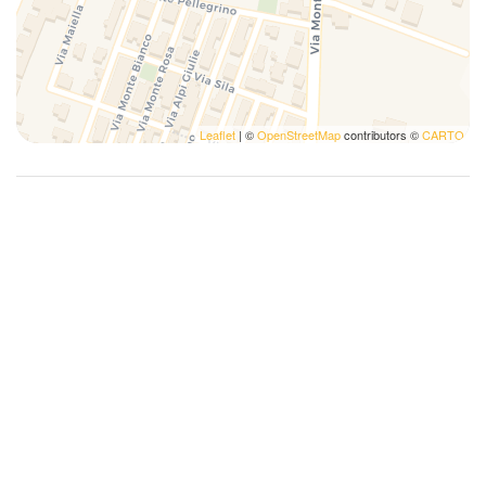
Leaflet
| ©
OpenStreetMap
contributors ©
CARTO