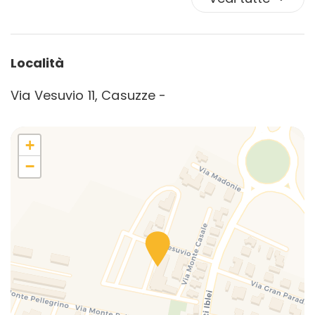
Piatti e stoviglie
Spiaggia
Tv
Località
TV
Veranda
Via Vesuvio 11, Casuzze -
+
−