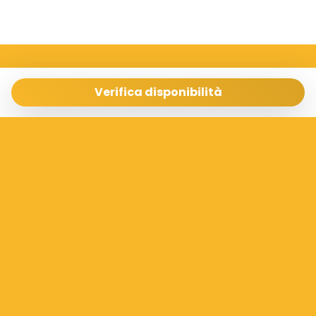
Sicilia Case Vacanze
Via Archimede 198 Ragusa 97100
Verifica disponibilità
info@siciliacasevacanze.com
- 3337073100
Gestisci Prenotazione
Termini e condizioni
Privacy Policy
Seguici sui social
Powered by