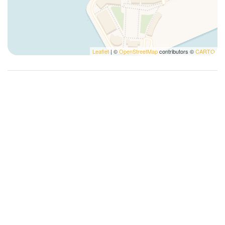
Leaflet
| ©
OpenStreetMap
contributors ©
CARTO