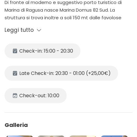
Di fronte al moderno e suggestivo porto turistico di
Marina di Ragusa nasce Marina Domus 82 Sud. La
struttura si trova inoltre a soli 150 mt dalle favolose
spiagge del borgo Ragusano e a 400mt dalla sua
Leggi tutto
principale Piazza Duca degli Abruzzi.
A pochi passi dalla casa sono presenti i principali servizi
come supermercati, bar e ristoranti.
Check-in: 15:00 - 20:30
Vicino l’abitazione è altresì possibile trovare delle
spiagge attrezzate.
Late Check-in: 20:30 - 01:00 (+25,00€)
DESCRIZIONE
L’appartamento localizzato al 2° piano di un piccolo
edificio è composto da un soggiorno/cucina spazioso e
Check-out: 10:00
luminoso, dotato di un divano letto.
La zona notte è composta da due camere matrimoniali
di cui una con vista mare, sono inoltre presenti due
Galleria
comodi bagni con box doccia.
La casa è dotata di un ampio balcone/veranda che