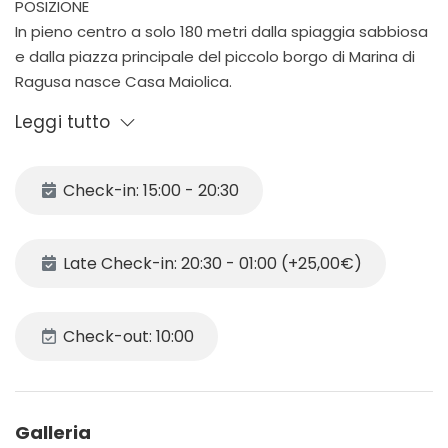
POSIZIONE
In pieno centro a solo 180 metri dalla spiaggia sabbiosa
e dalla piazza principale del piccolo borgo di Marina di
Ragusa nasce Casa Maiolica.
Ideale per chi non vuole utilizzare la macchina visto che
Leggi tutto
a pochi passi dalla casa sono localizzati i principali
servizi quali bar, ristoranti, supermercati e gli splendidi
lungomari dove si può passeggiare, perché no
Check-in: 15:00 - 20:30
gustando il tramonto all’orizzonte
Late Check-in: 20:30 - 01:00 (+25,00€)
DESCRIZIONE
Appartamento al primo piano composto da un ampia
cucina/soggiorno dove è presente un divano letto.
Check-out: 10:00
La zona notte è composta da una camera
matrimoniale ed una camera singola.
Un grazioso bagno con box doccia.
Galleria
La casa è interamente climatizzata