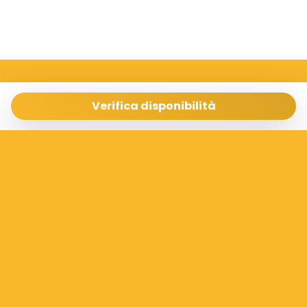
Sicilia Case Vacanze
Via Archimede 198 Ragusa 97100
Verifica disponibilità
info@siciliacasevacanze.com
- 3337073100
Gestisci Prenotazione
Termini e condizioni
Privacy Policy
Seguici sui social
Powered by