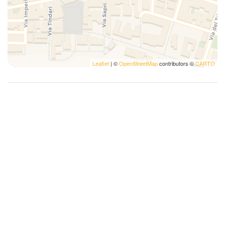
Leaflet
| ©
OpenStreetMap
contributors ©
CARTO